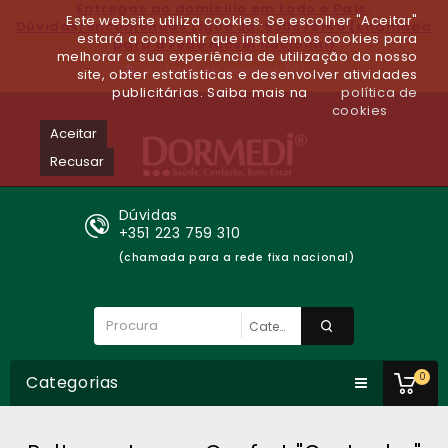
Entregas ao domicilio em todo o Paìs.
Este website utiliza cookies. Se escolher "Aceitar"
Dúvidas/encomendas Ligue Já: 930679140 (chamada
estará a consentir que instalemos cookies para
para a rede móvel nacional)
melhorar a sua experiência de utilização do nosso
Lista de desejos (0)
site, obter estatísticas e desenvolver atividades
publicitárias. Saiba mais na
política de
cookies
Aceitar
Recusar
Dúvidas
+351 223 759 310
(chamada para a rede fixa nacional)
0
Categorias