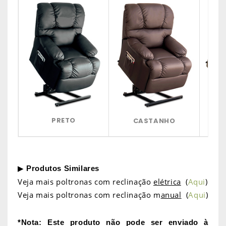
PRETO
CASTANHO
CAS
▶
Produtos Similares
Veja mais poltronas com reclinação
elétrica
(
Aqui
)
Veja mais poltronas com reclinação m
anual
(
Aqui
)
*Nota: Este produto não pode ser enviado à