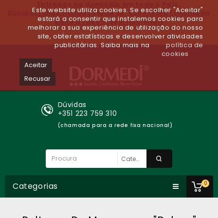
Entregas ao domicilio em todo o Paìs.
Este website utiliza cookies. Se escolher "Aceitar"
Dúvidas/encomendas Ligue Já: 930679140 (chamada
estará a consentir que instalemos cookies para
para a rede móvel nacional)
melhorar a sua experiência de utilização do nosso
Lista de desejos (0)
site, obter estatísticas e desenvolver atividades
publicitárias. Saiba mais na
política de
cookies
Aceitar
Recusar
Dúvidas
+351 223 759 310
(chamada para a rede fixa nacional)
0
Categorias