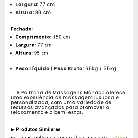
Largura:
77 cm
Altura:
80 cm
Fechado:
Comprimento:
150 cm
Largura:
77 cm
Altura:
95 cm
Peso Líquido / Peso Bruto:
65kg / 55kg
A Poltrona de Massagens Mônaco oferece
uma experiência de massagem luxuosa e
personalizada, com uma variedade de
recursos avançados para promover o
relaxamento e o bem-estar.
▶
Produtos Similares
Veja mais poltronas com reclinação
elétrica
(
Aqui
)