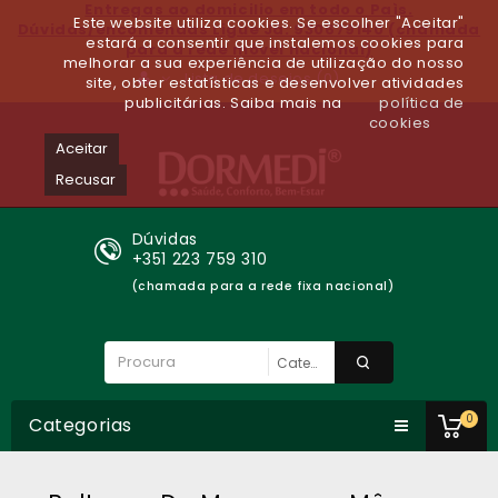
Entregas ao domicilio em todo o Paìs.
Este website utiliza cookies. Se escolher "Aceitar"
Dúvidas/encomendas Ligue Já: 930679140 (chamada
estará a consentir que instalemos cookies para
para a rede móvel nacional)
melhorar a sua experiência de utilização do nosso
Lista de desejos (0)
site, obter estatísticas e desenvolver atividades
publicitárias. Saiba mais na
política de
cookies
Aceitar
Recusar
Dúvidas
+351 223 759 310
(chamada para a rede fixa nacional)
0
Categorias