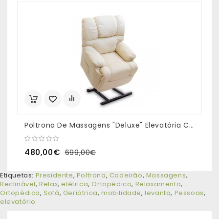
Poltrona De Massagens "Deluxe" Elevatória Cor Bege
480,00€
699,00€
Etiquetas:
Presidente
,
Poltrona
,
Cadeirão
,
Massagens
,
Reclinável
,
Relax
,
elétrica
,
Ortopédico
,
Relaxamento
,
Ortopédica
,
Sofá
,
Geriátrica
,
mobilidade
,
levanta
,
Pessoas
,
elevatório