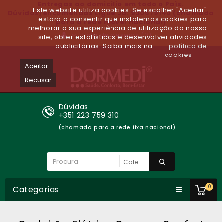
Entregas ao domicilio em todo o Paìs.
Este website utiliza cookies. Se escolher "Aceitar"
Dúvidas/encomendas Ligue Já: 930679140 (chamada
estará a consentir que instalemos cookies para
para a rede móvel nacional)
melhorar a sua experiência de utilização do nosso
Lista de desejos (0)
site, obter estatísticas e desenvolver atividades
publicitárias. Saiba mais na
política de
cookies
Aceitar
Recusar
Dúvidas
+351 223 759 310
(chamada para a rede fixa nacional)
0
Categorias