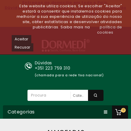
Entregas ao domicilio em todo o Paìs.
Este website utiliza cookies. Se escolher "Aceitar"
Dúvidas/encomendas Ligue Já: 930679140 (chamada
estará a consentir que instalemos cookies para
para a rede móvel nacional)
melhorar a sua experiência de utilização do nosso
Lista de desejos (0)
site, obter estatísticas e desenvolver atividades
publicitárias. Saiba mais na
política de
cookies
Aceitar
Recusar
Dúvidas
+351 223 759 310
(chamada para a rede fixa nacional)
0
Categorias