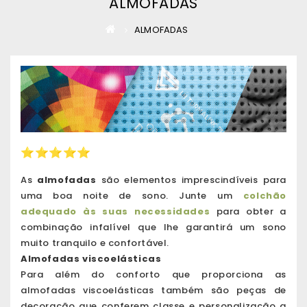
ALMOFADAS
ALMOFADAS
⭐
⭐
⭐
⭐
⭐
As
almofadas
são elementos imprescindíveis para
uma boa noite de sono. Junte um
colchão
adequado às suas necessidades
para obter a
combinação infalível que lhe garantirá um sono
muito tranquilo e confortável.
Almofadas viscoelásticas
Para além do conforto que proporciona as
almofadas viscoelásticas
também são peças de
decoração que conferem classe e personalização a