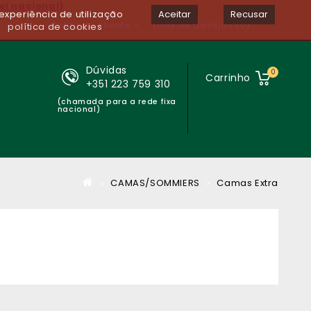
el nacional)
experiência de utilização
Aceitar
Recusar
Conta de cliente
Lista de desejos (0)
política de cookies
Dúvidas
0
Carrinho
+351 223 759 310
(chamada para a rede fixa
nacional)
CAMAS/SOMMIERS
Camas Extra