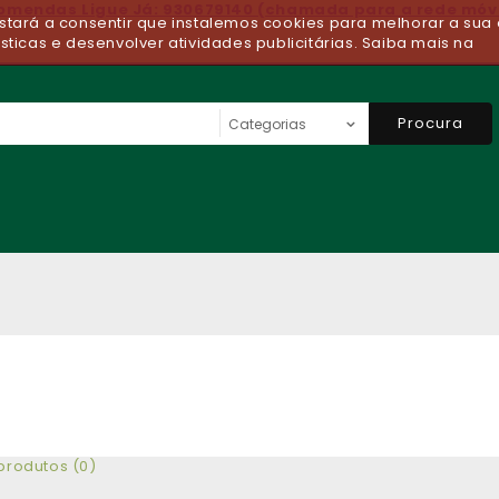
comendas Ligue Já: 930679140 (chamada para a rede móv
 estará a consentir que instalemos cookies para melhorar a sua 
ísticas e desenvolver atividades publicitárias. Saiba mais na
Procura
rodutos (0)