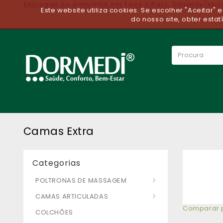
Entregas ao domicilio em todo o Paìs. Dúvidas/en
Este website utiliza cookies. Se escolher "Aceitar"
do nosso site, obter estat
Camas Extra
Categorias
POLTRONAS DE MASSAGEM
CAMAS ARTICULADAS
Comparar p
COLCHÕES