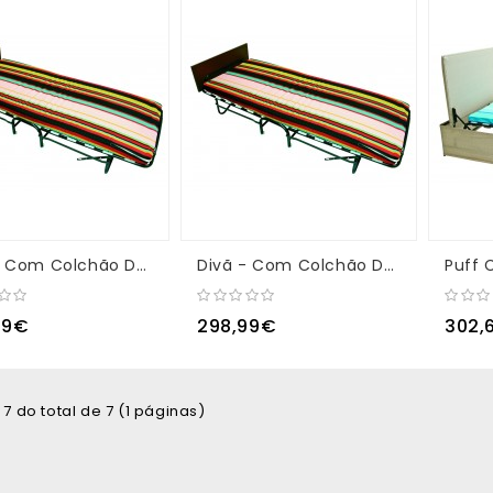
Divã - Com Colchão De Molas 10/12 Cm
Divã - Com Colchão De Espuma 8 Cm
Puff
99€
298,99€
302,
a 7 do total de 7 (1 páginas)