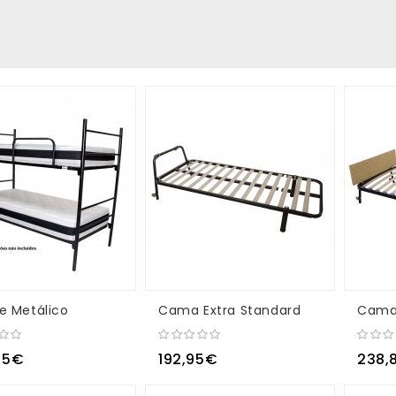
he Metálico
Cama Extra Standard
Cama 
45€
192,95€
238,