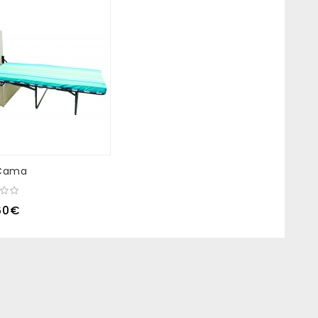
 Cama
60€