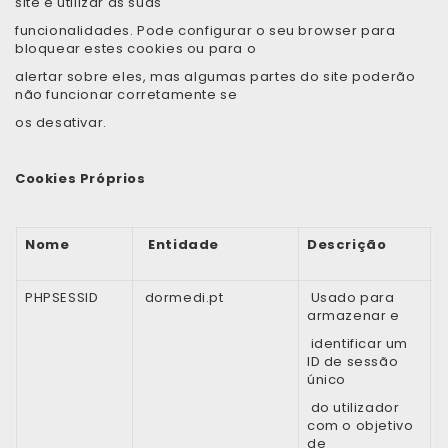
site e utilizar as suas
funcionalidades. Pode configurar o seu browser para
bloquear estes cookies ou para o
alertar sobre eles, mas algumas partes do site poderão
não funcionar corretamente se
os desativar.
Cookies Próprios
Nome
Entidade
Descrição
ú
PHPSESSID
dormedi.pt
Usado para
S
armazenar e
identificar um
ID de sessão
único
do utilizador
com o objetivo
de