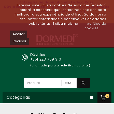
Entregas ao domicilio em todo o Paìs.
Este website utiliza cookies. Se escolher "Aceitar"
Dúvidas/encomendas Ligue Já: 930679140 (chamada
estará a consentir que instalemos cookies para
para a rede móvel nacional)
melhorar a sua experiência de utilização do nosso
Lista de desejos (0)
site, obter estatísticas e desenvolver atividades
publicitárias. Saiba mais na
política de
cookies
Aceitar
Recusar
Dúvidas
+351 223 759 310
(chamada para a rede fixa nacional)
0
Categorias