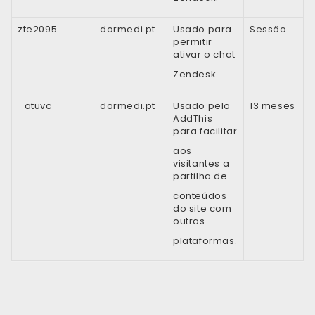
zte2095
dormedi.pt
Usado para
Sessão
permitir
ativar o chat
Zendesk.
_atuvc
dormedi.pt
Usado pelo
13 meses
AddThis
para facilitar
aos
visitantes a
partilha de
conteúdos
do site com
outras
plataformas.