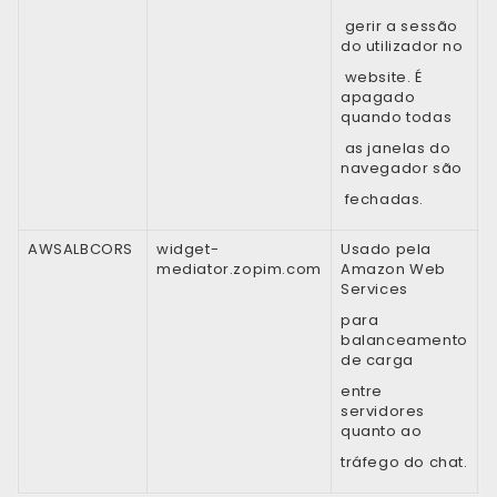
gerir a sessão
do utilizador no
website. É
apagado
quando todas
as janelas do
navegador são
fechadas.
AWSALBCORS
widget-
Usado pela
7
mediator.zopim.co
m
Amazon Web
Services
para
balanceamento
de carga
entre
servidores
quanto ao
tráfego do chat.