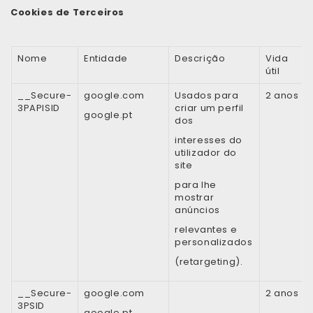
Cookies de Terceiros
Nome
Entidade
Descrição
Vida
útil
__Secure-
google.com
Usados para
2 anos
3PAPISID
criar um perfil
google.pt
dos
interesses do
utilizador do
site
para lhe
mostrar
anúncios
relevantes e
personalizados
(retargeting).
__Secure-
google.com
2 anos
3PSID
google.pt