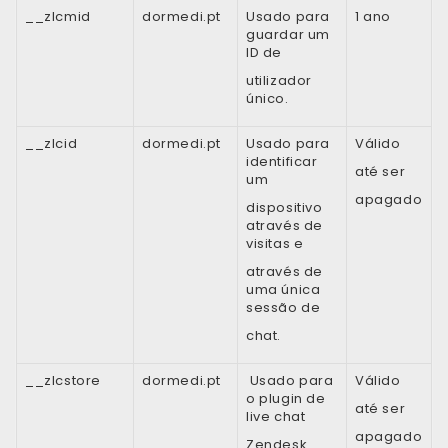
__zlcmid
dormedi.pt
Usado para
1 ano
guardar um
ID de
utilizador
único.
__zlcid
dormedi.pt
Usado para
Válido
identificar
até ser
um
apagado
dispositivo
através de
visitas e
através de
uma única
sessão de
chat.
__zlcstore
dormedi.pt
Usado para
Válido
o plugin de
até ser
live chat
apagado
Zendesk.