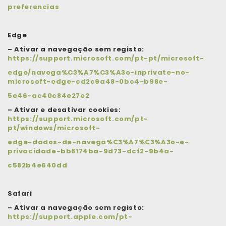
preferencias
Edge
– Ativar a navegação sem registo:
https://support.microsoft.com/pt-pt/microsoft-
edge/navega%C3%A7%C3%A3o-inprivate-no-
microsoft-edge-cd2c9a48-0bc4-b98e-
5e46-ac40c84e27e2
– Ativar e desativar cookies:
https://support.microsoft.com/pt-
pt/windows/microsoft-
edge-dados-de-navega%C3%A7%C3%A3o-e-
privacidade-bb8174ba-9d73-dcf2-9b4a-
c582b4e640dd
Safari
– Ativar a navegação sem registo:
https://support.apple.com/pt-