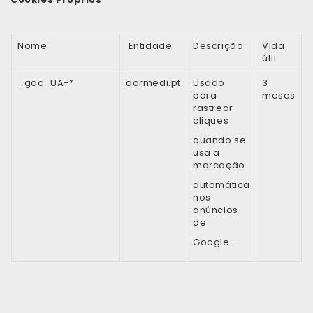
Nome
Entidade
Descrição
Vida
útil
_gac_UA-*
dormedi.pt
Usado
3
para
meses
rastrear
cliques
quando se
usa a
marcação
automática
nos
anúncios
de
Google.