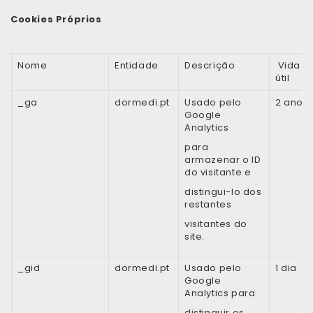
Cookies Próprios
Nome
Entidade
Descrição
Vida
útil
_ga
dormedi.pt
Usado pelo
2 anos
Google
Analytics
para
armazenar o ID
do visitante e
distingui-lo dos
restantes
visitantes do
site.
_gid
dormedi.pt
Usado pelo
1 dia
Google
Analytics para
distinguir os