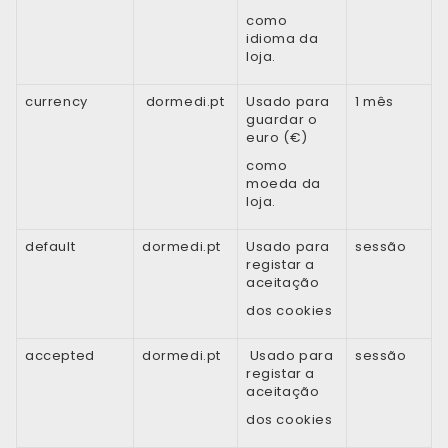
como
idioma da
loja.
currency
dormedi.pt
Usado para
1 mês
guardar o
euro (€)
como
moeda da
loja.
default
dormedi.pt
Usado para
sessão
registar a
aceitação
dos cookies
accepted
dormedi.pt
Usado para
sessão
registar a
aceitação
dos cookies