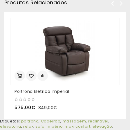
Produtos Relacionados
Poltrona Elétrica Imperial
P
575,00€
849,00€
Etiquetas:
poltrona
,
Cadeirão
,
massagem
,
reclinável
,
elevatória
,
relax
,
sofá
,
império
,
maxi confort
,
elevação
,