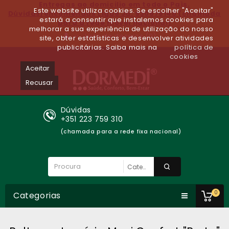
Entregas ao domicilio em todo o Paìs.
Este website utiliza cookies. Se escolher "Aceitar"
Dúvidas/encomendas Ligue Já: 930679140 (chamada
estará a consentir que instalemos cookies para
para a rede móvel nacional)
melhorar a sua experiência de utilização do nosso
Lista de desejos (0)
site, obter estatísticas e desenvolver atividades
publicitárias. Saiba mais na
política de
cookies
Aceitar
Recusar
Dúvidas
+351 223 759 310
(chamada para a rede fixa nacional)
0
Categorias