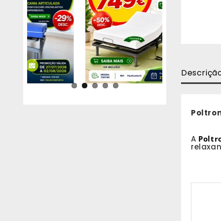
Descriçã
Poltro
A
Poltr
relaxan