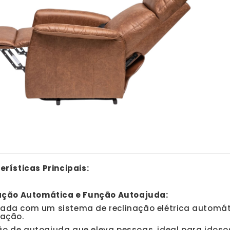
rísticas Principais:
ação Automática e Função Autoajuda:
ada com um sistema de reclinação elétrica automá
nação.
o de autoajuda que eleva pessoas, ideal para idos