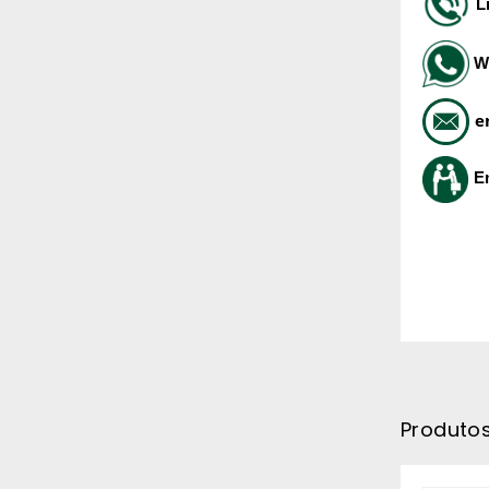
L
W
e
E
Produto