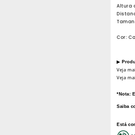
Altura 
Distan
Tamanh
Cor: C
▶
Produ
Veja ma
Veja ma
*Nota: 
Saiba c
Está co