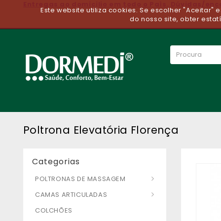
Entregas ao domicilio em todo o Paìs. Dúvidas/en
Este website utiliza cookies. Se escolher "Aceitar"
do nosso site, obter estat
Poltrona Elevatória Florença
Categorias
POLTRONAS DE MASSAGEM
CAMAS ARTICULADAS
COLCHÕES