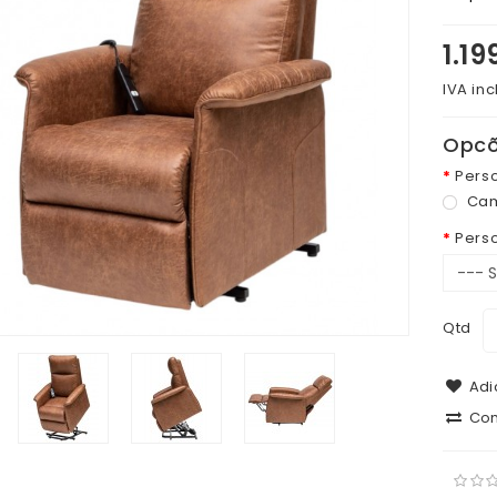
1.1
IVA inc
Opcõ
Pers
Cam
Pers
Qtd
Adic
Com