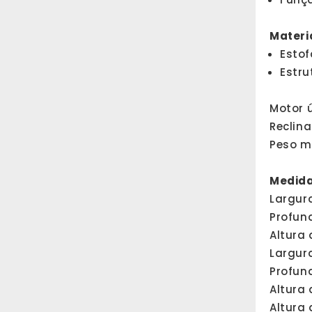
Materi
Estof
Estru
Motor 
Reclin
Peso má
Medida
Largur
Profun
Altura
Largura
Profun
Altura
Altura 