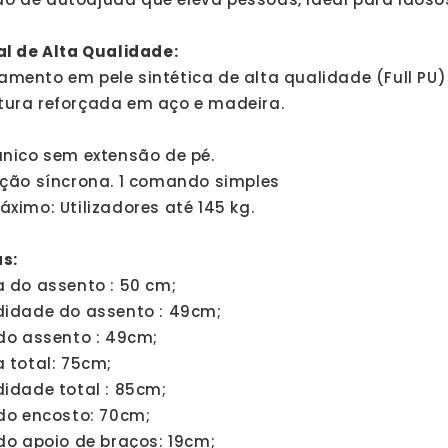
al de Alta Qualidade:
amento em pele sintética de alta qualidade (Full PU
tura reforçada em aço e madeira.
único sem extensão de pé.
ação síncrona. 1 comando simples
ximo: Utilizadores até 145 kg.
s:
a do assento : 50 cm;
didade do assento : 49cm;
 do assento : 49cm;
 total: 75cm;
didade total : 85cm;
 do encosto: 70cm;
do apoio de braços: 19cm;