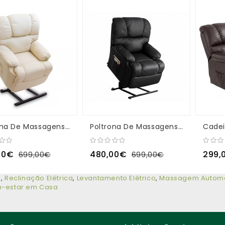
Poltrona De Massagens "Deluxe" Elevatória Cor Bege
Poltrona De Massagens "Deluxe" Elevatória Cor Preto
00€
480,00€
299,
699,00€
699,00€
m
,
Reclinação Elétrica
,
Levantamento Elétrico
,
Massagem Automá
-estar em Casa