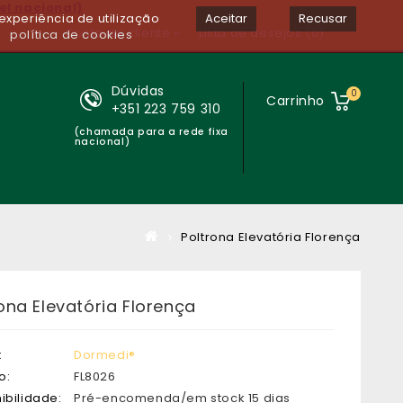
el nacional)
experiência de utilização
Aceitar
Recusar
Conta de cliente
Lista de desejos (0)
política de cookies
Dúvidas
0
Carrinho
+351 223 759 310
(chamada para a rede fixa
nacional)
Poltrona Elevatória Florença
ona Elevatória Florença
:
Dormedi®
o:
FL8026
ibilidade:
Pré-encomenda/em stock 15 dias