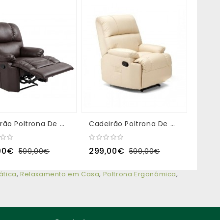
Cadeirão Poltrona De Massagens Prestige (Reclinação Manual)
Cadeirão Poltrona De Massagens Prestige (Cor Bege)
00€
299,00€
480,
599,00€
599,00€
tica
,
Relaxamento em Casa
,
Poltrona Ergonômica
,