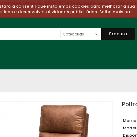
comendas Ligue Já: 930679140 (chamada para a rede móv
 estará a consentir que instalemos cookies para melhorar a sua 
ísticas e desenvolver atividades publicitárias. Saiba mais na
Procura
Poltr
Marca
Model
Dispon