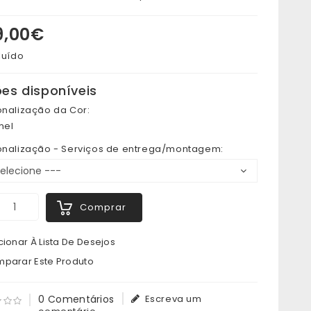
99,00€
luído
es disponíveis
onalização da Cor:
el
onalização - Serviços de entrega/montagem:
Comprar
ionar À Lista De Desejos
parar Este Produto
0 Comentários
Escreva um