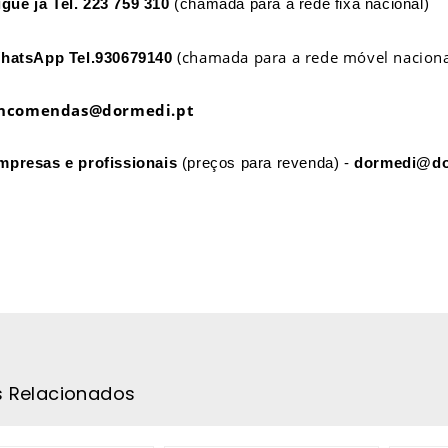
igue já
Tel. 223 759 310
(chamada para a rede fixa nacional)
(chamada para a rede móvel naciona
hatsApp
Tel.930679140
ncomendas@dormedi.pt
mpresas e profissionais
(preços para revenda) -
dormedi@do
s Relacionados