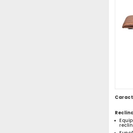
Caracte
Reclin
Equip
recli
Funçã