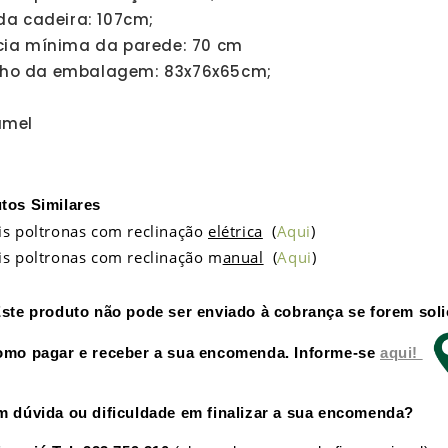
da cadeira: 107cm;
cia mínima da parede: 70 cm
o da embalagem: 83x76x65cm;
amel
tos Similares
is poltronas com reclinação
elétrica
(
Aqui
)
is poltronas com reclinação m
anual
(
Aqui
)
Este produto não pode ser enviado à cobrança se forem sol
omo pagar e receber a sua encomenda. Informe-se
aqui!
m dúvida ou dificuldade em finalizar a sua encomenda?