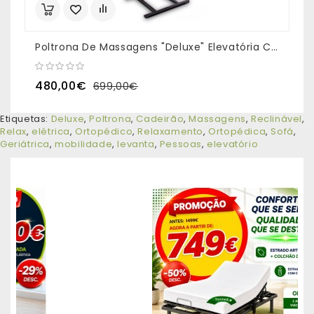
Poltrona De Massagens "Deluxe" Elevatória Cor Bege
480,00€
699,00€
Etiquetas:
Deluxe
,
Poltrona
,
Cadeirão
,
Massagens
,
Reclinável
,
Relax
,
elétrica
,
Ortopédico
,
Relaxamento
,
Ortopédica
,
Sofá
,
Geriátrica
,
mobilidade
,
levanta
,
Pessoas
,
elevatório