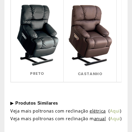
PRETO
CASTANHO
CAS
▶
Produtos Similares
Veja mais poltronas com reclinação
elétrica
(
Aqui
)
Veja mais poltronas com reclinação m
anual
(
Aqui
)