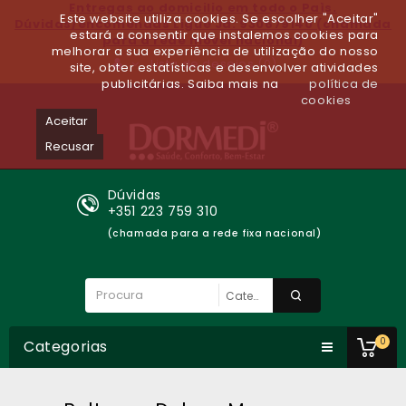
Entregas ao domicilio em todo o Paìs.
Este website utiliza cookies. Se escolher "Aceitar"
Dúvidas/encomendas Ligue Já: 930679140 (chamada
estará a consentir que instalemos cookies para
para a rede móvel nacional)
melhorar a sua experiência de utilização do nosso
Lista de desejos (0)
site, obter estatísticas e desenvolver atividades
publicitárias. Saiba mais na
política de
cookies
Aceitar
Recusar
Dúvidas
+351 223 759 310
(chamada para a rede fixa nacional)
0
Categorias