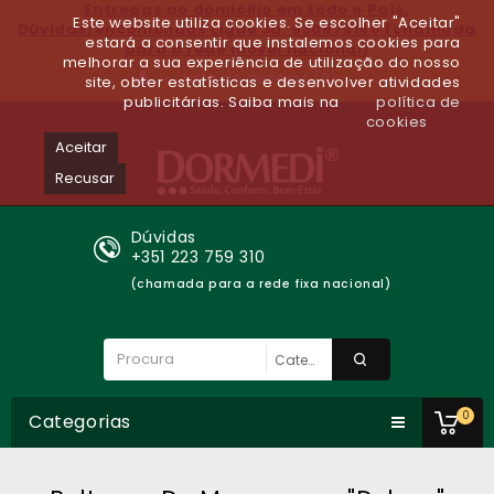
Entregas ao domicilio em todo o Paìs.
Este website utiliza cookies. Se escolher "Aceitar"
Dúvidas/encomendas Ligue Já: 930679140 (chamada
estará a consentir que instalemos cookies para
para a rede móvel nacional)
melhorar a sua experiência de utilização do nosso
Lista de desejos (0)
site, obter estatísticas e desenvolver atividades
publicitárias. Saiba mais na
política de
cookies
Aceitar
Recusar
Dúvidas
+351 223 759 310
(chamada para a rede fixa nacional)
0
Categorias