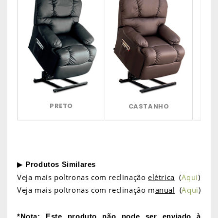
PRETO
CASTANHO
CAS
▶
Produtos Similares
Veja mais poltronas com reclinação
elétrica
(
Aqui
)
Veja mais poltronas com reclinação m
anual
(
Aqui
)
*Nota: Este produto não pode ser enviado à