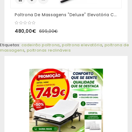
Poltrona De Massagens "Deluxe" Elevatória Cor Bege
P
480,00€
699,00€
Etiquetas:
cadeirão poltrona
,
poltrona elevatória
,
poltrona de
massagens
,
poltronas reclináveis