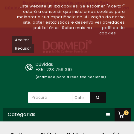
Entregas ao domicilio em todo o Paìs.
Este website utiliza cookies. Se escolher "Aceitar"
Dúvidas/encomendas Ligue Já: 930679140 (chamada
estará a consentir que instalemos cookies para
para a rede móvel nacional)
melhorar a sua experiência de utilização do nosso
Lista de desejos (0)
site, obter estatísticas e desenvolver atividades
publicitárias. Saiba mais na
política de
cookies
Aceitar
Recusar
Dúvidas
+351 223 759 310
(chamada para a rede fixa nacional)
0
Categorias