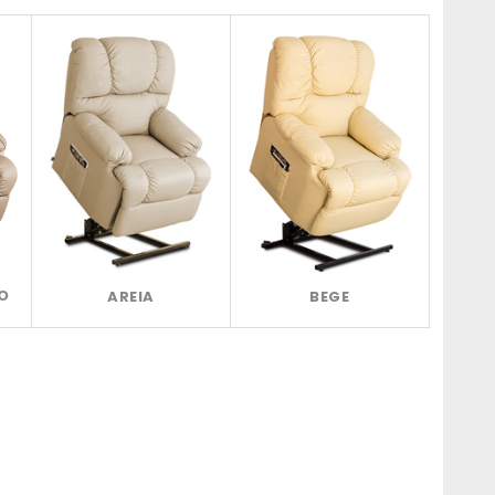
O
AREIA
BEGE