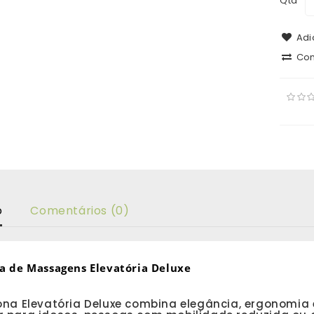
Qtd
Adic
Com
o
Comentários (0)
a de Massagens Elevatória Deluxe
ona Elevatória Deluxe combina elegância, ergonomia 