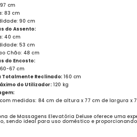
 97 cm
a: 83 cm
didade: 90 cm
s do Assento:
a: 40 cm
didade: 53 cm
 ao Chão: 48 cm
s do Encosto:
: 60-67 cm
 Totalmente Reclinado:
160 cm
áximo do Utilizador:
120 kg
agem:
a com medidas: 84 cm de altura x 77 cm de largura x 
rona de Massagens Elevatória Deluxe oferece uma exp
to, sendo ideal para uso doméstico e proporcionando