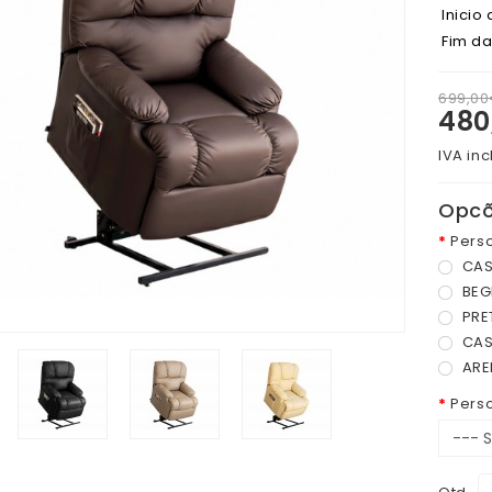
Inicio
Fim d
699,0
480
IVA inc
Opcõ
Pers
CAS
BEG
PRE
CAS
ARE
Pers