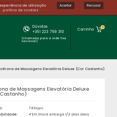
el nacional)
experiência de utilização
Aceitar
Recusar
Conta de cliente
Lista de desejos (0)
política de cookies
Dúvidas
0
Carrinho
+351 223 759 310
(chamada para a rede fixa
nacional)
Poltrona de Massagens Elevatória Deluxe (Cor Castanho)
rona de Massagens Elevatória Deluxe
 Castanho)
o:
743iupc
ibilidade:
✔Em Stock entrega 1/3 dias úteis