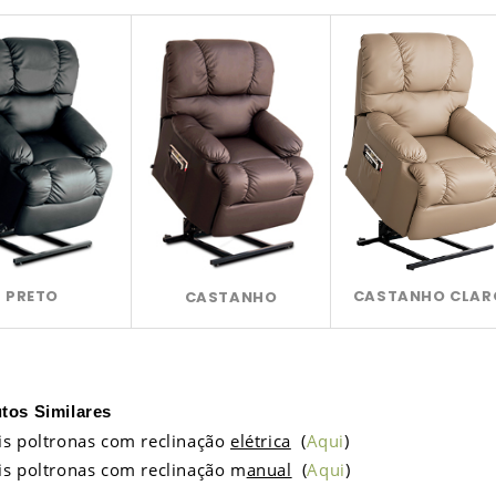
PRETO
CASTANHO CLAR
CASTANHO
tos Similares
is poltronas com reclinação
elétrica
(
Aqui
)
is poltronas com reclinação m
anual
(
Aqui
)