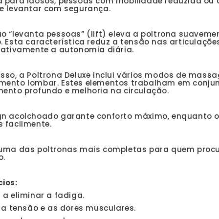
a para idosos, pessoas com mobilidade reduzida ou 
 e levantar com segurança.
o “levanta pessoas” (lift) eleva a poltrona suaveme
. Esta característica reduz a tensão nas articulaçõe
icativamente a autonomia diária.
isso, a Poltrona Deluxe inclui vários modos de mass
mento lombar. Estes elementos trabalham em conjunt
mento profundo e melhoria na circulação.
gn acolchoado garante conforto máximo, enquanto o 
s facilmente.
 uma das poltronas mais completas para quem procu
o.
cios:
 a eliminar a fadiga.
a a tensão e as dores musculares.