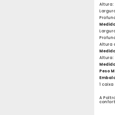
Altura:
Largur
Profun
Medida
Largur
Profun
Altura
Medida
Altura
Medida
Peso M
Embal
1 caix
A Polt
confor