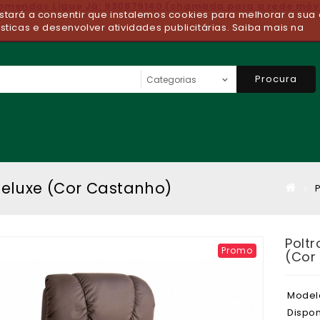
comendas Ligue Já: 930679140 (chamada para a rede móv
 estará a consentir que instalemos cookies para melhorar a sua 
ísticas e desenvolver atividades publicitárias. Saiba mais na
Procura
Deluxe (Cor Castanho)
Polt
Promo
(Cor
Model
Dispon