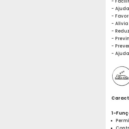
- Facil
- Ajuda
- Favo
- Alivi
- Reduz
- Previ
- Preve
- Ajuda
Caracte
1-Funç
Permi
Contr