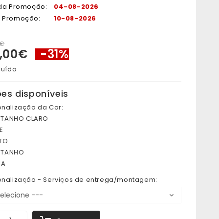
 da Promoção:
04-08-2026
a Promoção:
10-08-2026
0€
,00€
-31%
luído
es disponíveis
onalização da Cor:
TANHO CLARO
E
TO
TANHO
IA
onalização - Serviços de entrega/montagem: