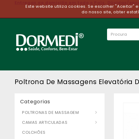
Entregas ao domicilio em todo o Paìs. Dúvidas/en
Este website utiliza cookies. Se escolher "Aceitar"
do nosso site, obter estat
Poltrona De Massagens Elevatória 
Categorias
POLTRONAS DE MASSAGEM
CAMAS ARTICULADAS
COLCHÕES