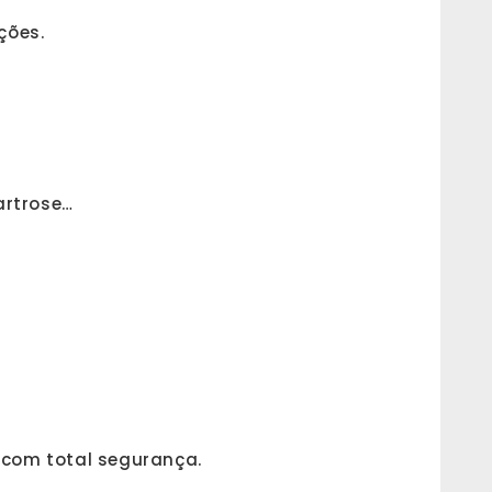
ções.
artrose…
e com total segurança.