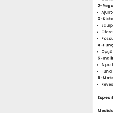
2-Regu
Ajust
3-Sist
Equip
Ofere
Possu
4-Funç
Opção
5-Incl
A pol
Funci
6-Mate
Reves
Especi
Medida