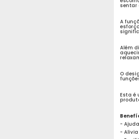
escolh
sentar
A funçã
esforço
signif
Além d
aqueci
relaxa
O desi
funçõe
Esta é
produt
Benefí
- Ajuda
- Alivi