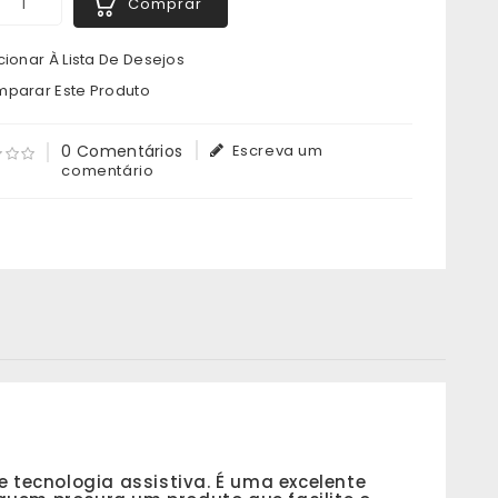
Comprar
ionar À Lista De Desejos
parar Este Produto
0 Comentários
Escreva um
comentário
e tecnologia assistiva. É uma excelente