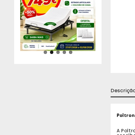
Descriçã
Poltron
A Poltr