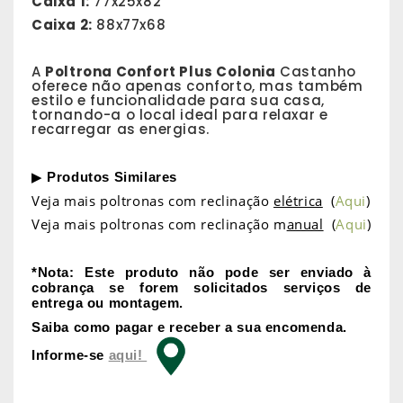
Caixa 1:
77x25x82
Caixa 2:
88x77x68
A
Poltrona Confort Plus Colonia
Castanho
oferece não apenas conforto, mas também
estilo e funcionalidade para sua casa,
tornando-a o local ideal para relaxar e
recarregar as energias.
▶
Produtos Similares
Veja mais poltronas com reclinação
elétrica
(
Aqui
)
Veja mais poltronas com reclinação m
anual
(
Aqui
)
*Nota: Este produto não pode ser enviado à
cobrança se forem solicitados serviços de
entrega ou montagem.
Saiba como pagar e receber a sua encomenda.
Informe-se
aqui!