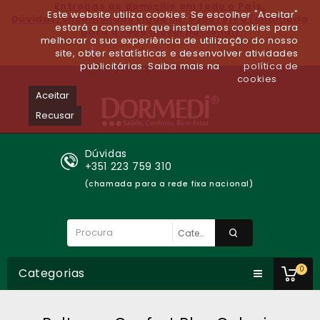
Entregas ao domicilio em todo o Paìs.
Este website utiliza cookies. Se escolher "Aceitar"
Dúvidas/encomendas Ligue Já: 930679140 (chamada
estará a consentir que instalemos cookies para
para a rede móvel nacional)
melhorar a sua experiência de utilização do nosso
Lista de desejos (0)
site, obter estatísticas e desenvolver atividades
publicitárias. Saiba mais na
política de
cookies
Aceitar
Recusar
Dúvidas
+351 223 759 310
(chamada para a rede fixa nacional)
0
Categorias