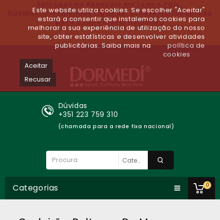
Entregas ao domicilio em todo o Paìs.
Este website utiliza cookies. Se escolher "Aceitar"
Dúvidas/encomendas Ligue Já: 930679140 (chamada
estará a consentir que instalemos cookies para
para a rede móvel nacional)
melhorar a sua experiência de utilização do nosso
Lista de desejos (0)
site, obter estatísticas e desenvolver atividades
publicitárias. Saiba mais na
política de
cookies
Aceitar
Recusar
Dúvidas
+351 223 759 310
(chamada para a rede fixa nacional)
0
Categorias