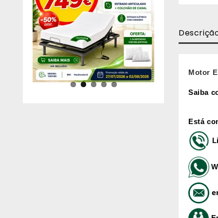
Descriçã
Motor E
Saiba c
Está co
L
W
e