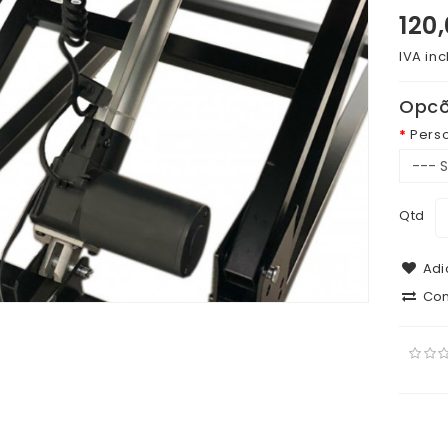
120
IVA inc
Opcõ
Pers
Qtd
Adic
Com