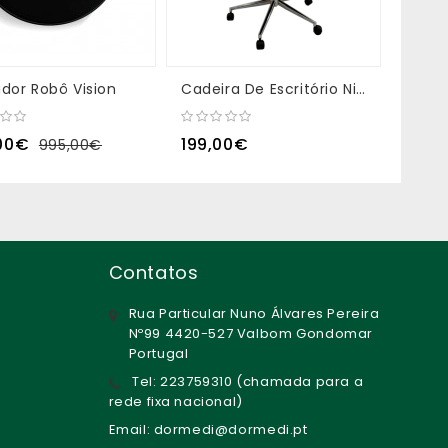
ador Robô Vision
Cadeira De Escritório Nilo
Cade
00€
199,00€
249,
995,00€
Contatos
Rua Particular Nuno Álvares Pereira
Nº99 4420-527 Valbom Gondomar
Portugal
Tel: 223759310 (chamada para a
rede fixa nacional)
Email: dormedi@dormedi.pt