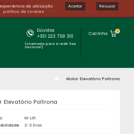
el nacional)
experiência de utilização
Aceitar
Recusar
Conta de cliente
Lista de desejos (0)
política de cookies
Dúvidas
0
Carrinho
+351 223 759 310
(chamada para a rede fixa
nacional)
Motor Elevatório Poltrona
 Elevatório Poltrona
o:
M-Lift
ibilidade:
2-3 Dias