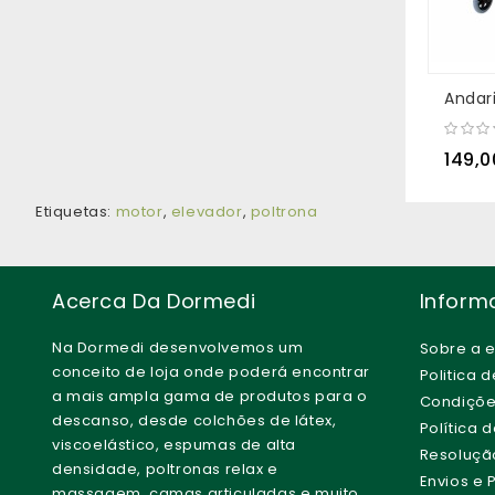
149,
Etiquetas:
motor
,
elevador
,
poltrona
Acerca Da Dormedi
Inform
Na Dormedi desenvolvemos um
Sobre a 
conceito de loja onde poderá encontrar
Politica 
a mais ampla gama de produtos para o
Condiçõe
descanso, desde colchões de látex,
Política 
viscoelástico, espumas de alta
Resolução 
densidade, poltronas relax e
Envios e
massagem, camas articuladas e muito