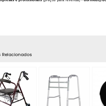
mpresas e profissionais
(preços para revenda) -
dormedi@do
s Relacionados