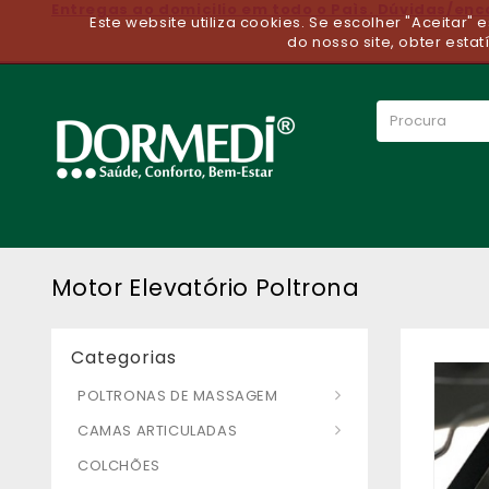
Entregas ao domicilio em todo o Paìs. Dúvidas/en
Este website utiliza cookies. Se escolher "Aceitar"
do nosso site, obter estat
Motor Elevatório Poltrona
Categorias
POLTRONAS DE MASSAGEM
CAMAS ARTICULADAS
COLCHÕES