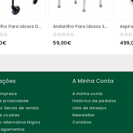
Andarilho Para Idosos Dobrável
Andarilho Para Idosos Sem Rodas
Aspir
00€
59,00€
499,
ações
A Minha Conta
empresa
A minha conta
de privacidade
Histórico de pedidos
s Gerais de venda
Lista de desejos
de cookies
Newsletter
alternativa litigios
Contatos
 Pagamentos