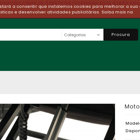
comendas Ligue Já: 930679140 (chamada para a rede móv
 estará a consentir que instalemos cookies para melhorar a sua 
ísticas e desenvolver atividades publicitárias. Saiba mais na
Procura
Motor
Model
Dispon