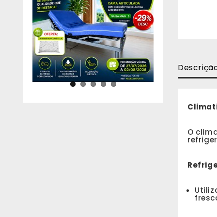
Descriçã
Climati
O clima
refrig
Refrige
Utili
fresc