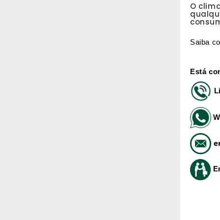
O clima
qualqu
consum
Saiba c
Está co
L
W
e
E