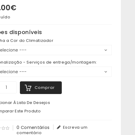
,00€
luído
es disponíveis
ha a Cor do Climatizador
onalização - Serviços de entrega/montagem:
Comprar
ionar À Lista De Desejos
parar Este Produto
0 Comentários
Escreva um
comentário