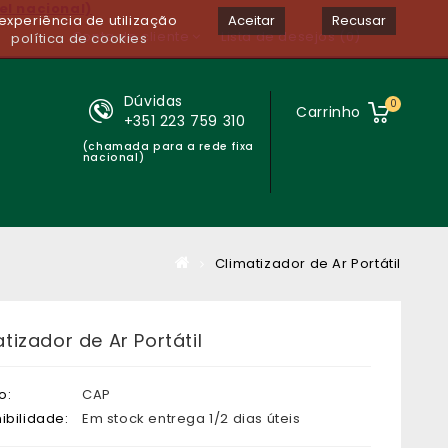
el nacional)
experiência de utilização
Aceitar
Recusar
Conta de cliente
Lista de desejos (0)
política de cookies
Dúvidas
0
Carrinho
+351 223 759 310
(chamada para a rede fixa
nacional)
Climatizador de Ar Portátil
tizador de Ar Portátil
o:
CAP
ibilidade:
Em stock entrega 1/2 dias úteis