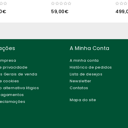
00€
59,00€
499,
ações
A Minha Conta
empresa
A minha conta
de privacidade
Histórico de pedidos
s Gerais de venda
Lista de desejos
de cookies
Newsletter
alternativa litigios
Contatos
 Pagamentos
Mapa do site
 Reclamações