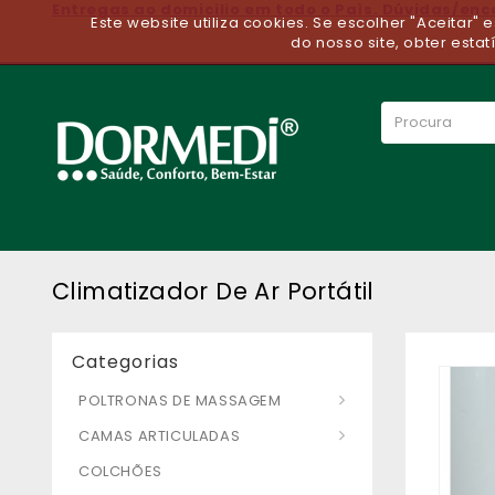
Entregas ao domicilio em todo o Paìs. Dúvidas/en
Este website utiliza cookies. Se escolher "Aceitar"
do nosso site, obter estat
Climatizador De Ar Portátil
Categorias
POLTRONAS DE MASSAGEM
CAMAS ARTICULADAS
COLCHÕES