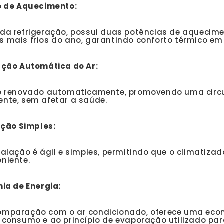
 de Aquecimento:
da refrigeração, possui duas potências de aquecime
 mais frios do ano, garantindo conforto térmico em
ção Automática do Ar:
 é renovado automaticamente, promovendo uma circu
nte, sem afetar a saúde.
ação Simples:
talação é ágil e simples, permitindo que o climatizad
niente.
ia de Energia:
mparação com o ar condicionado, oferece uma econ
 consumo e ao princípio de evaporação utilizado para 