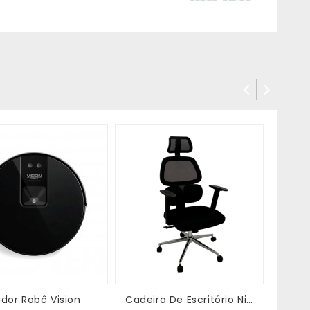
ador Robô Vision
Cadeira De Escritório Nilo
Cade