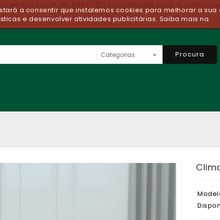
comendas Ligue Já: 930679140 (chamada para a rede móv
 estará a consentir que instalemos cookies para melhorar a sua 
ísticas e desenvolver atividades publicitárias. Saiba mais na
Procura
Clima
Model
Dispon