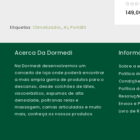
149,
Etiquetas:
Climatizador
,
Ar
,
Portátil
Acerca Da Dormedi
Inform
Na Dormedi desenvolvemos um
Sobre a 
conceito de loja onde poderá encontrar
Politica 
a mais ampla gama de produtos para o
Condiçõe
descanso, desde colchões de látex,
Política 
viscoelástico, espumas de alta
Resolução 
densidade, poltronas relax e
Envios e
massagem, camas articuladas e muito
Livro de
mais, conheça os nossos produtos.