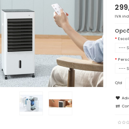
299
IVA inc
Opcõ
Escol
Pers
Qtd
Adic
Com