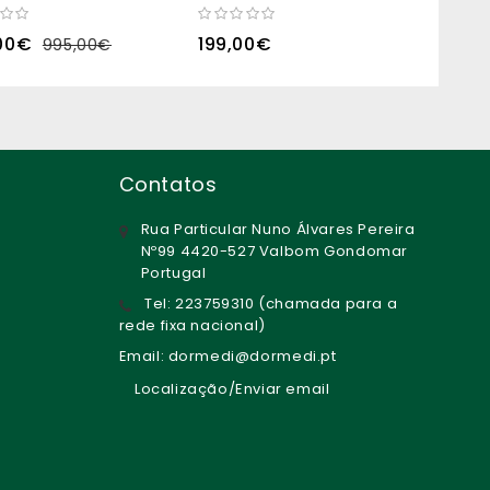
00€
199,00€
249,
995,00€
Contatos
Rua Particular Nuno Álvares Pereira
Nº99 4420-527 Valbom Gondomar
Portugal
Tel: 223759310 (chamada para a
rede fixa nacional)
Email: dormedi@dormedi.pt
Localização/Enviar email