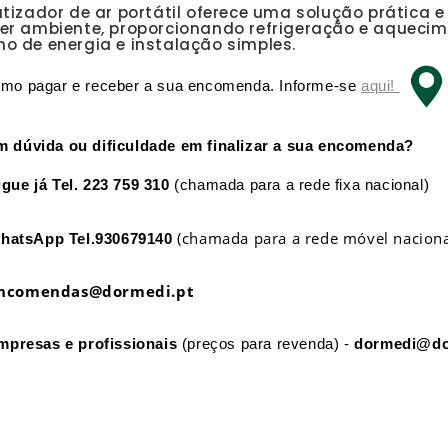
tizador de ar portátil oferece uma solução prática 
er ambiente, proporcionando refrigeração e aquecim
o de energia e instalação simples.
omo pagar e receber a sua encomenda. Informe-se
aqui!
m dúvida ou dificuldade em finalizar a sua encomenda?
igue já
Tel. 223 759 310
(chamada para a rede fixa nacional)
(chamada para a rede móvel naciona
hatsApp
Tel.930679140
ncomendas@dormedi.pt
mpresas e profissionais
(preços para revenda) -
dormedi@do