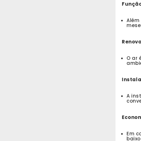
Função
Além 
meses
Renova
O ar
ambie
Instal
A ins
conve
Econom
Em co
baixo