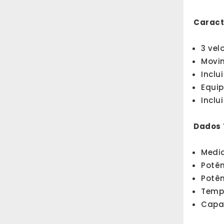
Caract
3 vel
Movim
Inclu
Equip
Inclu
Dados 
Medi
Potên
Potê
Tempo
Capac