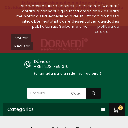
Entregas ao domicilio em todo o Paìs.
Este website utiliza cookies. Se escolher "Aceitar"
Dúvidas/encomendas Ligue Já: 930679140 (chamada
estará a consentir que instalemos cookies para
para a rede móvel nacional)
melhorar a sua experiência de utilização do nosso
Lista de desejos (0)
site, obter estatísticas e desenvolver atividades
publicitárias. Saiba mais na
política de
cookies
Aceitar
Recusar
Dúvidas
+351 223 759 310
(chamada para a rede fixa nacional)
0
Categorias