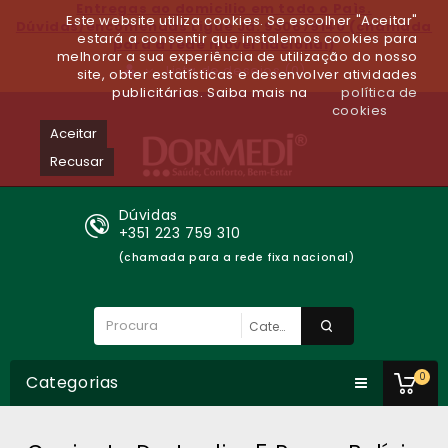
Entregas ao domicilio em todo o Paìs.
Este website utiliza cookies. Se escolher "Aceitar"
Dúvidas/encomendas Ligue Já: 930679140 (chamada
estará a consentir que instalemos cookies para
para a rede móvel nacional)
melhorar a sua experiência de utilização do nosso
Lista de desejos (0)
site, obter estatísticas e desenvolver atividades
publicitárias. Saiba mais na
política de
cookies
Aceitar
Recusar
Dúvidas
+351 223 759 310
(chamada para a rede fixa nacional)
0
Categorias