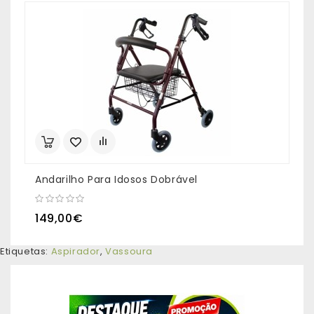
Andarilho Para Idosos Dobrável
A
149,00€
Etiquetas:
Aspirador
,
Vassoura