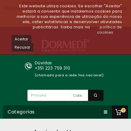
Entregas ao domicilio em todo o Paìs.
Este website utiliza cookies. Se escolher "Aceitar"
Dúvidas/encomendas Ligue Já: 930679140 (chamada
estará a consentir que instalemos cookies para
para a rede móvel nacional)
melhorar a sua experiência de utilização do nosso
Lista de desejos (0)
site, obter estatísticas e desenvolver atividades
publicitárias. Saiba mais na
política de
cookies
Aceitar
Recusar
Dúvidas
+351 223 759 310
(chamada para a rede fixa nacional)
0
Categorias