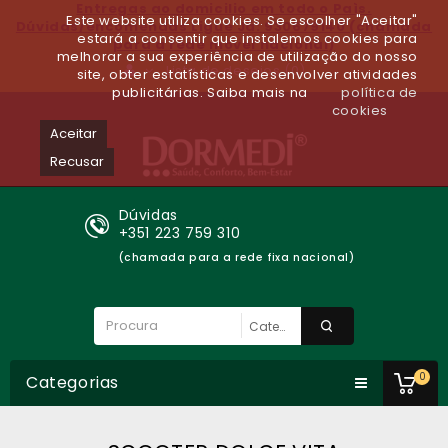
Entregas ao domicilio em todo o Paìs.
Este website utiliza cookies. Se escolher "Aceitar"
Dúvidas/encomendas Ligue Já: 930679140 (chamada
estará a consentir que instalemos cookies para
para a rede móvel nacional)
melhorar a sua experiência de utilização do nosso
Lista de desejos (0)
site, obter estatísticas e desenvolver atividades
publicitárias. Saiba mais na
política de
cookies
Aceitar
Recusar
Dúvidas
+351 223 759 310
(chamada para a rede fixa nacional)
0
Categorias