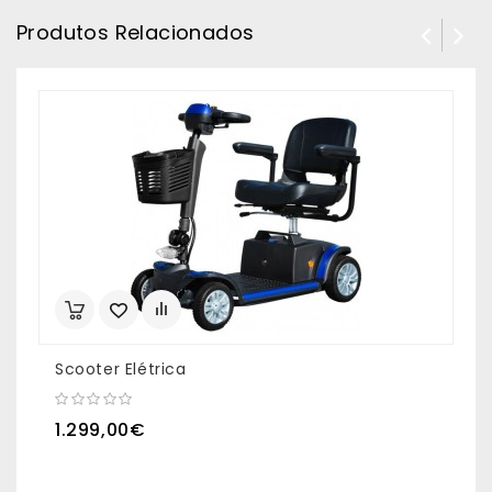
Produtos Relacionados
Scooter Elétrica
S
1.299,00€
1