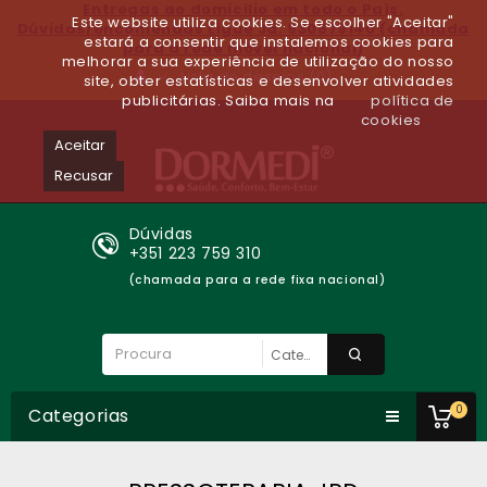
Entregas ao domicilio em todo o Paìs.
Este website utiliza cookies. Se escolher "Aceitar"
Dúvidas/encomendas Ligue Já: 930679140 (chamada
estará a consentir que instalemos cookies para
para a rede móvel nacional)
melhorar a sua experiência de utilização do nosso
Lista de desejos (0)
site, obter estatísticas e desenvolver atividades
publicitárias. Saiba mais na
política de
cookies
Aceitar
Recusar
Dúvidas
+351 223 759 310
(chamada para a rede fixa nacional)
0
Categorias