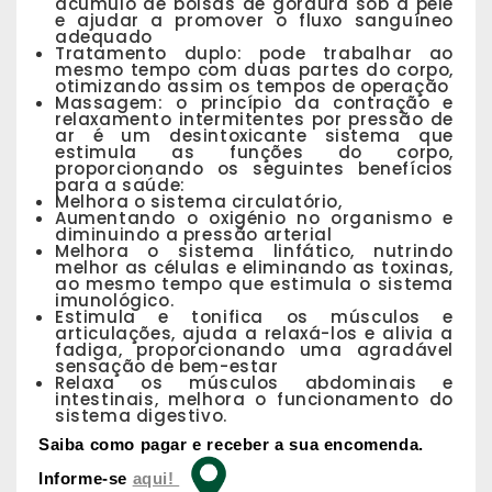
acúmulo de bolsas de gordura sob a pele
e ajudar a promover o fluxo sanguíneo
adequado
Tratamento duplo: pode trabalhar ao
mesmo tempo com duas partes do corpo,
otimizando assim os tempos de operação
Massagem: o princípio da contração e
relaxamento intermitentes por pressão de
ar ​​​​é um desintoxicante sistema que
estimula as funções do corpo,
proporcionando os seguintes benefícios
para a saúde:
Melhora o sistema circulatório,
Aumentando o oxigénio no organismo e
diminuindo a pressão arterial
Melhora o sistema linfático, nutrindo
melhor as células e eliminando as toxinas,
ao mesmo tempo que estimula o sistema
imunológico.
Estimula e tonifica os músculos e
articulações, ajuda a relaxá-los e alivia a
fadiga, proporcionando uma agradável
sensação de bem-estar
Relaxa os músculos abdominais e
intestinais, melhora o funcionamento do
sistema digestivo.
Saiba como pagar e receber a sua encomenda.
Informe-se
aqui!