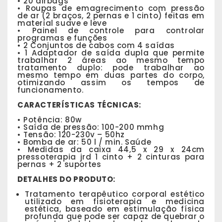
• 20 airbags
• Roupas de emagrecimento com pressão
de ar ​​​​(2 braços, 2 pernas e 1 cinto) feitas em
material suave e leve
• Painel de controle para controlar
programas e funções
• 2 Conjuntos de cabos com 4 saídas
• 1 Adaptador de saída dupla que permite
trabalhar 2 áreas ao mesmo tempo
tratamento duplo: pode trabalhar ao
mesmo tempo em duas partes do corpo,
otimizando assim os tempos de
funcionamento.
CARACTERÍSTICAS TÉCNICAS:
• Potência: 80w
• Saída de pressão: 100-200 mmhg
• Tensão: 120-230v – 50hz
• Bomba de ar: 50 l / min. Saúde
• Medidas da caixa 44,5 x 29 x 24cm
pressoterapia jrd 1 cinto + 2 cinturas para
pernas + 2 suportes
DETALHES DO PRODUTO:
Tratamento terapêutico corporal estético
utilizado em fisioterapia e medicina
estética, baseado em estimulação física
profunda que pode ser capaz de quebrar o