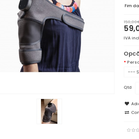
Fim d
150,00
59,
IVA inc
Opcõ
Pers
Qtd
Adic
Com