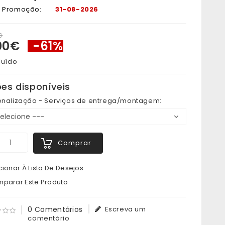
a Promoção:
31-08-2026
€
00€
-61%
luído
es disponíveis
onalização - Serviços de entrega/montagem:
Comprar
ionar À Lista De Desejos
parar Este Produto
0 Comentários
Escreva um
comentário