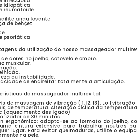
te infecciosa
te idiopática
te reumatoide
s
dilite anquilosante
ça de behçet
se
te psoriática
tagens da utilização do nosso massageador multirevi
o de dores no joelho, cotovelo e ombro.
ez muscular.
amação.
lhidão.
eza ou instabilidade.
acidade de endireitar totalmente a articulação.
erísticas do massageador multirevital:
eis de massagem de vibração (l1, l2, l3). Lo (vibraçã
eis de temperatura. Alteração cíclica da temperatura
ºc (aquecimento desligado)
rizador de 30 minutos.
gn ergonómico: adapta-se ao formato do joelho, co
ma cintura extensiva para trabalhar noutras parte
uer lugar. Para evitar queimaduras, utilize o equip
amente na pele.