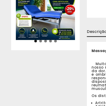
Descriçã
Massag
Muit
nosso 
da dor
e ombr
respon
disposi
reumat
muscul
Os dis
Artrit