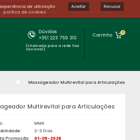
el nacional)
experiência de utilização
Aceitar
Recusar
Conta de cliente
Lista de desejos (0)
política de cookies
Dúvidas
0
Carrinho
+351 223 759 310
(chamada para a rede fixa
nacional)
Massageador Multirevital para Articulações
ageador Multirevital para Articulações
o:
MMA
ibilidade:
2-3 Dias
 da Promoção:
01-08-2026