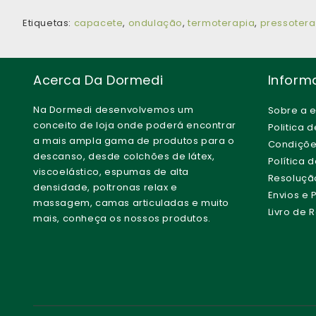
Etiquetas:
capacete
,
ondulação
,
termoterapia
,
pressotera
Acerca Da Dormedi
Inform
Na Dormedi desenvolvemos um
Sobre a 
conceito de loja onde poderá encontrar
Politica 
a mais ampla gama de produtos para o
Condiçõe
descanso, desde colchões de látex,
Política 
viscoelástico, espumas de alta
Resolução 
densidade, poltronas relax e
Envios e
massagem, camas articuladas e muito
Livro de
mais, conheça os nossos produtos.