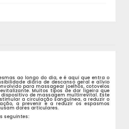
smas ao longo do dia, e é aqui que entra o
ibilidade diária de descanso geral e alívio
envolvido para massagear joelhos, cotovelos
vitalizante. Muitos tipos de dor ligeira que
ispositivo de massagem multirrevital. Este
estimular a circulação sanguínea, a reduzir o
mação, a prevenir e a reduzir os espasmos
usam dores articulares.
s seguintes: