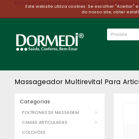
Entregas ao domicilio em todo o Paìs. Dúvidas/en
Este website utiliza cookies. Se escolher "Aceitar"
do nosso site, obter estat
Massageador Multirevital Para Arti
Categorias
POLTRONAS DE MASSAGEM
CAMAS ARTICULADAS
COLCHÕES