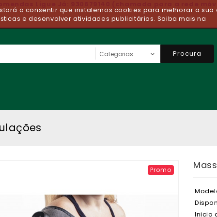
comendas Ligue Já: 930679140 (chamada para a rede móv
 estará a consentir que instalemos cookies para melhorar a sua 
ísticas e desenvolver atividades publicitárias. Saiba mais na
Procura
culações
Mass
Promo
Model
Dispon
Inicio