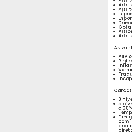
Artri
Artri
Artri
Lúpu
Espon
Doen
Gota
Artro
Artri
As van
Alívi
Rigid
Infl
Verme
Fraqu
Incap
Caract
3 nív
5 nív
e 00
Tempo
Desi
com u
qualq
diret