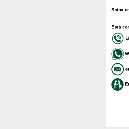
Saiba c
Está co
L
W
e
E