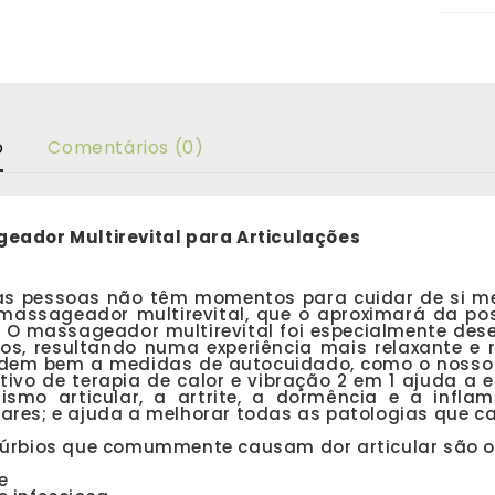
o
Comentários (0)
eador Multirevital para Articulações
as pessoas não têm momentos para cuidar de si me
massageador multirevital, que o aproximará da poss
. O massageador multirevital foi especialmente des
os, resultando numa experiência mais relaxante e re
dem bem a medidas de autocuidado, como o nosso d
tivo de terapia de calor e vibração 2 em 1 ajuda a 
ismo articular, a artrite, a dormência e a infla
ares; e ajuda a melhorar todas as patologias que ca
túrbios que comummente causam dor articular são o
e