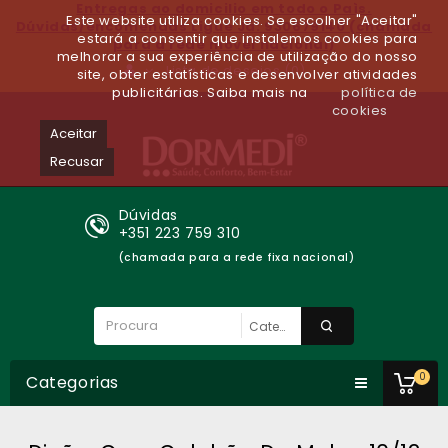
Entregas ao domicilio em todo o Paìs.
Este website utiliza cookies. Se escolher "Aceitar"
Dúvidas/encomendas Ligue Já: 930679140 (chamada
estará a consentir que instalemos cookies para
para a rede móvel nacional)
melhorar a sua experiência de utilização do nosso
Lista de desejos (0)
site, obter estatísticas e desenvolver atividades
publicitárias. Saiba mais na
política de
cookies
Aceitar
Recusar
Dúvidas
+351 223 759 310
(chamada para a rede fixa nacional)
0
Categorias