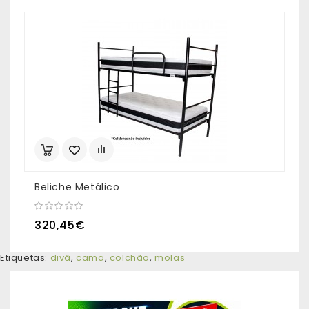
Beliche Metálico
C
320,45€
1
Etiquetas:
divã
,
cama
,
colchão
,
molas