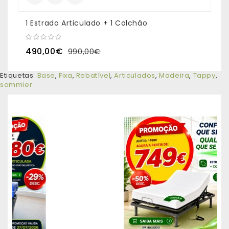
1 Estrado Articulado + 1 Colchão
2
490,00€
990,00€
Etiquetas:
Base
,
Fixa
,
Rebatível
,
Articulados
,
Madeira
,
Tappy
,
sommier