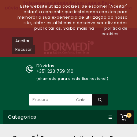
Entregas ao domicilio em todo o Paìs.
Este website utiliza cookies. Se escolher "Aceitar"
Dúvidas/encomendas Ligue Já: 930679140 (chamada
estará a consentir que instalemos cookies para
para a rede móvel nacional)
melhorar a sua experiência de utilização do nosso
Lista de desejos (0)
site, obter estatísticas e desenvolver atividades
publicitárias. Saiba mais na
política de
cookies
Aceitar
Recusar
Dúvidas
+351 223 759 310
(chamada para a rede fixa nacional)
0
Categorias