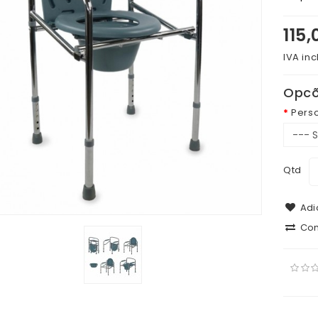
115
IVA inc
Opcõ
Pers
Qtd
Adic
Com