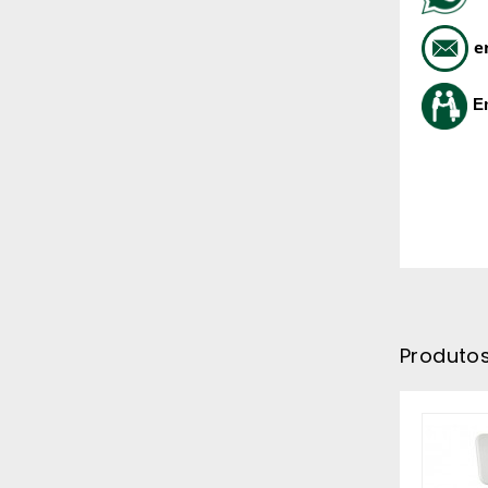
e
E
Produto