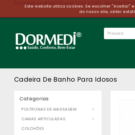
Entregas ao domicilio em todo o Paìs. Dúvidas/en
Este website utiliza cookies. Se escolher "Aceitar"
do nosso site, obter estat
Cadeira De Banho Para Idosos
Categorias
POLTRONAS DE MASSAGEM
CAMAS ARTICULADAS
COLCHÕES