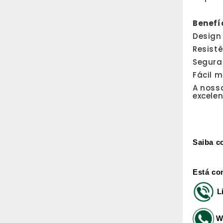
Benefí
Design
Resistê
Segura
Fácil 
A noss
excele
Saiba c
Está co
L
W