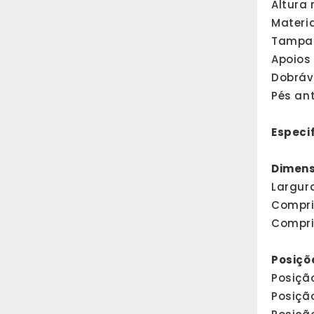
Altura
Materia
Tampa 
Apoios
Dobráv
Pés an
Especi
Dimens
Largura
Compri
Compri
Posiçõ
Posiçã
Posiçã