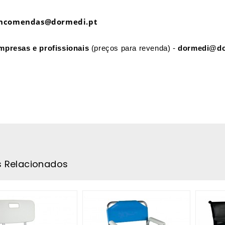
ncomendas@dormedi.pt
mpresas e profissionais
(preços para revenda) -
dormedi@do
s Relacionados