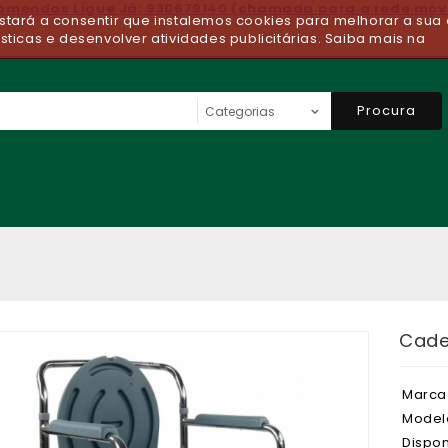
comendas Ligue Já: 930679140 (chamada para a rede móv
 estará a consentir que instalemos cookies para melhorar a sua 
ísticas e desenvolver atividades publicitárias. Saiba mais na
Procura
Cade
Marca
Model
Dispon