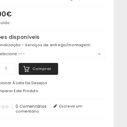
,00€
luído
es disponíveis
onalização - Serviços de entrega/montagem:
Comprar
ionar À Lista De Desejos
parar Este Produto
0 Comentários
Escreva um
comentário