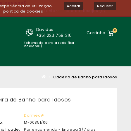
el nacional)
experiência de utilização
Aceitar
Recusar
Conta de cliente
Lista de desejos (0)
política de cookies
Dúvidas
0
Carrinho
+351 223 759 310
(chamada para a rede fixa
nacional)
Cadeira de Banho para Idosos
ira de Banho para Idosos
:
Dormedi®
o:
M-00351/06
ibilidade:
Por encomenda - Entrega 3/7 dias