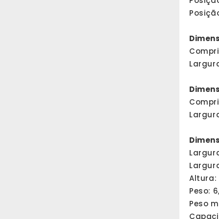
Posiçã
Posiçã
Dimens
Compri
Largur
Dimens
Compri
Largur
Dimens
Largur
Largura
Altura:
Peso: 6
Peso m
Capacid