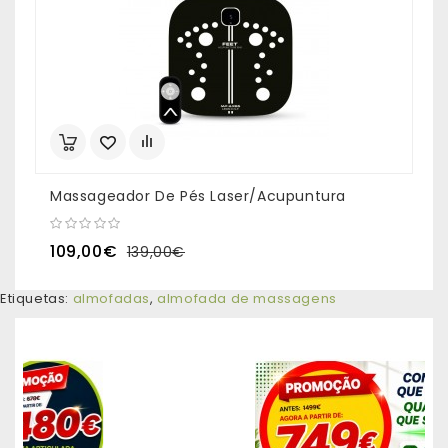
Massageador De Pés Laser/Acupuntura
E
109,00€
139,00€
Etiquetas:
almofadas
,
almofada de massagens