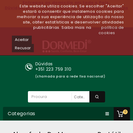
Entregas ao domicilio em todo o Paìs.
Este website utiliza cookies. Se escolher "Aceitar"
Dúvidas/encomendas Ligue Já: 930679140 (chamada
estará a consentir que instalemos cookies para
para a rede móvel nacional)
melhorar a sua experiência de utilização do nosso
Lista de desejos (0)
site, obter estatísticas e desenvolver atividades
publicitárias. Saiba mais na
política de
cookies
Aceitar
Recusar
Dúvidas
+351 223 759 310
(chamada para a rede fixa nacional)
0
Categorias