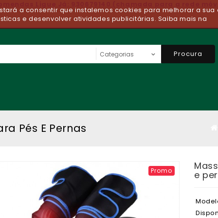
comendas Ligue Já: 930679140 (chamada para a rede móv
 estará a consentir que instalemos cookies para melhorar a sua 
ísticas e desenvolver atividades publicitárias. Saiba mais na
Procura
ra Pés E Pernas
Mass
Promo
e pe
Model
Dispon