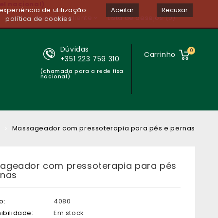
el nacional)
experiência de utilização
Aceitar
Recusar
Conta de cliente
Lista de desejos (0)
política de cookies
Dúvidas
0
Carrinho
+351 223 759 310
(chamada para a rede fixa
nacional)
Massageador com pressoterapia para pés e pernas
ageador com pressoterapia para pés
rnas
o:
4080
ibilidade:
Em stock