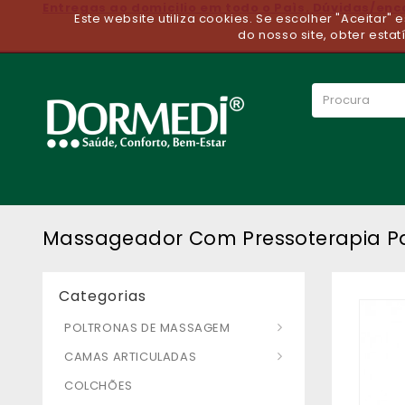
Entregas ao domicilio em todo o Paìs. Dúvidas/en
Este website utiliza cookies. Se escolher "Aceitar"
do nosso site, obter estat
Massageador Com Pressoterapia Pa
Categorias
POLTRONAS DE MASSAGEM
CAMAS ARTICULADAS
COLCHÕES