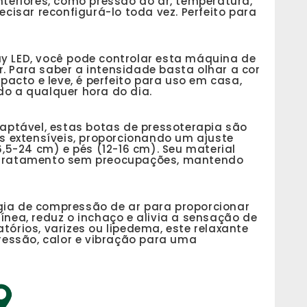
nteriores, como pressão do ar, temperatura,
ecisar reconfigurá-lo toda vez. Perfeito para
y LED, você pode controlar esta máquina de
. Para saber a intensidade basta olhar a cor
ompacto e leve, é perfeito para uso em casa,
do a qualquer hora do dia.
ptável, estas botas de pressoterapia são
as extensíveis, proporcionando um ajuste
6,5-24 cm) e pés (12-16 cm). Seu material
e tratamento sem preocupações, mantendo
a de compressão de ar para proporcionar
ea, reduz o inchaço e alivia a sensação de
tórios, varizes ou lipedema, este relaxante
essão, calor e vibração para uma