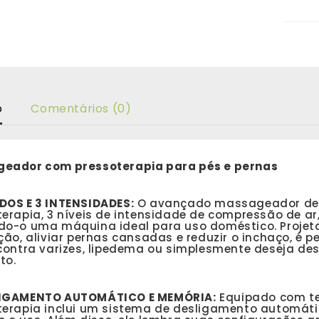
o
Comentários (0)
eador com pressoterapia para pés e pernas
DOS E 3 INTENSIDADES:
O avançado massageador de p
erapia, 3 níveis de intensidade de compressão de ar, 
do-o uma máquina ideal para uso doméstico. Projet
ação, aliviar pernas cansadas e reduzir o inchaço, é
 contra varizes, lipedema ou simplesmente deseja de
to.
IGAMENTO AUTOMÁTICO E MEMÓRIA:
Equipado com te
terapia inclui um sistema de desligamento automát