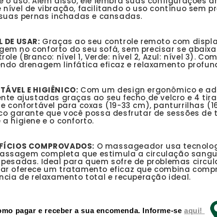
 o uso. Além disso, ele lembra suas configurações a
nível de vibração, facilitando o uso contínuo sem pr
r suas pernas inchadas e cansadas.
L DE USAR:
Graças ao seu controle remoto com displa
em no conforto do seu sofá, sem precisar se abaixar
role (Branco: nível 1, Verde: nível 2, Azul: nível 3). C
endo drenagem linfática eficaz e relaxamento profun
TÁVEL E HIGIÊNICO:
Com um design ergonômico e ada
nte ajustadas graças ao seu fecho de velcro e 4 tir
e confortável para coxas (19-33 cm), panturrilhas (1
ico garante que você possa desfrutar de sessões d
a higiene e o conforto.
FÍCIOS COMPROVADOS:
O massageador usa tecnologi
ssagem completa que estimula a circulação sanguín
pesadas. Ideal para quem sofre de problemas circula
ar oferece um tratamento eficaz que combina compr
ncia de relaxamento total e recuperação ideal.
omo pagar e receber a sua encomenda. Informe-se
aqui!