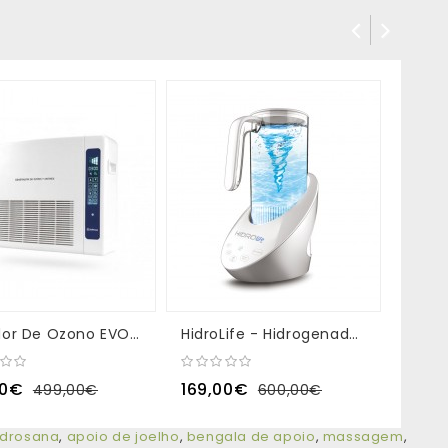
Gerador De Ozono EVO1 PLUS 600mg/h
HidroLife - Hidrogenador De Água Antioxidante
Hydro
00€
169,00€
749,
499,00€
600,00€
idrosana
,
apoio de joelho
,
bengala de apoio
,
massagem
,