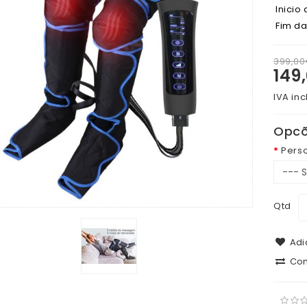
Inicio
Fim d
399,0
149
IVA inc
Opcõ
Pers
Qtd
Adic
Com