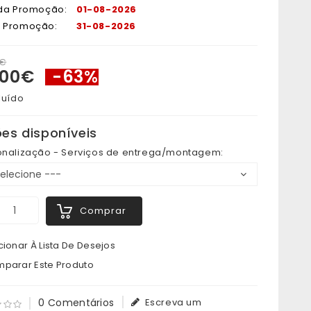
 da Promoção:
01-08-2026
a Promoção:
31-08-2026
0€
,00€
-63%
luído
es disponíveis
onalização - Serviços de entrega/montagem:
Comprar
ionar À Lista De Desejos
parar Este Produto
0 Comentários
Escreva um