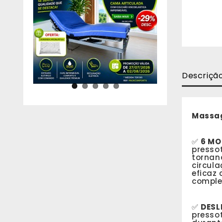
Descriçã
Massag
✅
6 MO
pressot
tornan
circul
eficaz
comple
✅
DESL
presso