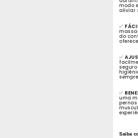
durante
modo e 
alivia
✅
FÁCI
massag
do cont
oferec
✅
AJUS
facilme
seguro 
higiên
sempre 
✅
BENE
uma ma
pernas 
muscul
experiê
Saiba c