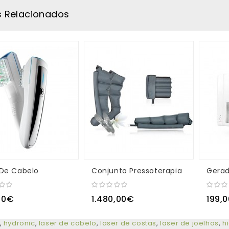
s Relacionados
 De Cabelo
Conjunto Pressoterapia
00€
1.480,00€
199,
,
hydronic
,
laser de cabelo
,
laser de costas
,
laser de joelhos
,
h