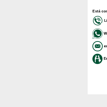
Está co
L
W
e
E