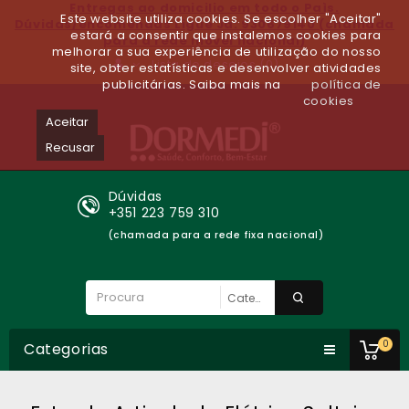
Entregas ao domicilio em todo o Paìs.
Este website utiliza cookies. Se escolher "Aceitar"
Dúvidas/encomendas Ligue Já: 930679140 (chamada
estará a consentir que instalemos cookies para
para a rede móvel nacional)
melhorar a sua experiência de utilização do nosso
Lista de desejos (0)
site, obter estatísticas e desenvolver atividades
publicitárias. Saiba mais na
política de
cookies
Aceitar
Recusar
Dúvidas
+351 223 759 310
(chamada para a rede fixa nacional)
0
Categorias